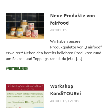
Neue Produkte von
fairfood
1. FEBRUAR 2025
SIMONE SCHMIDT
AKTUELLES
Wir haben unsere
Produktpalette von „Fairfood“
erweitert! Neben den bereits beliebten Produkten rund
um Saucen und Toppings kannst du jetzt […]
WEITERLESEN
Workshop
KondiTOURei
1. FEBRUAR 2025
SIMONE SCHMIDT
AKTUELLES
,
EVENTS