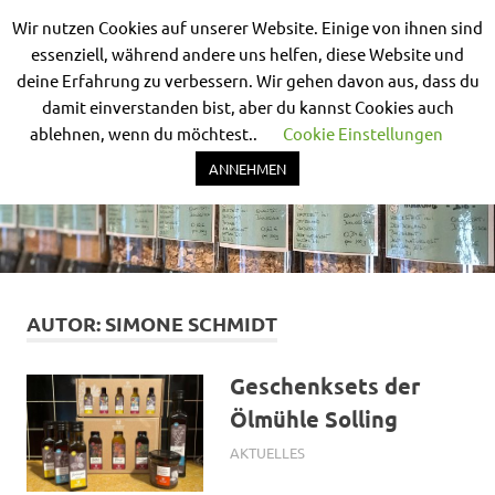
Wir nutzen Cookies auf unserer Website. Einige von ihnen sind
Nix-
essenziell, während andere uns helfen, diese Website und
deine Erfahrung zu verbessern. Wir gehen davon aus, dass du
MENÜ
drum-
damit einverstanden bist, aber du kannst Cookies auch
ablehnen, wenn du möchtest..
Cookie Einstellungen
rum
Unverpackt
Zum
Bad
ANNEHMEN
Inhalt
Nauheim
springen
AUTOR:
SIMONE SCHMIDT
Geschenksets der
Ölmühle Solling
2. MÄRZ 2025
SIMONE SCHMIDT
AKTUELLES