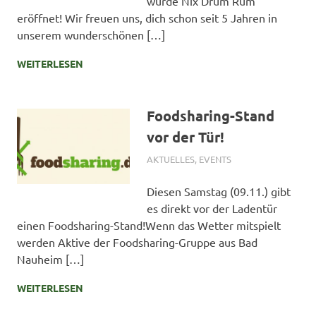
wurde Nix Drum Rum
eröffnet! Wir freuen uns, dich schon seit 5 Jahren in
unserem wunderschönen […]
WEITERLESEN
Foodsharing-Stand
vor der Tür!
8. NOVEMBER 2024
SIMONE SCHMIDT
AKTUELLES
,
EVENTS
Diesen Samstag (09.11.) gibt
es direkt vor der Ladentür
einen Foodsharing-Stand!Wenn das Wetter mitspielt
werden Aktive der Foodsharing-Gruppe aus Bad
Nauheim […]
WEITERLESEN