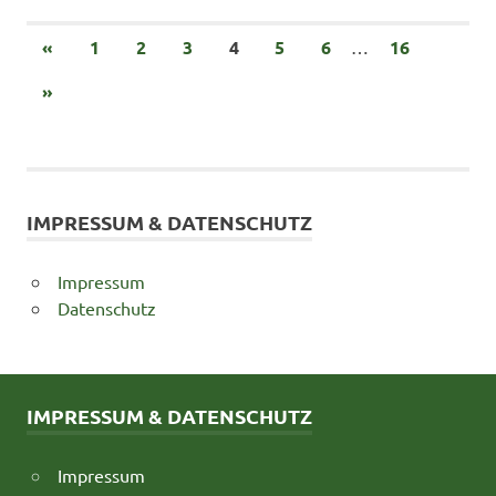
Beitragsnavigation
VORHERIGE
«
1
2
3
4
5
6
…
16
BEITRÄGE
NÄCHSTE
»
BEITRÄGE
IMPRESSUM & DATENSCHUTZ
Impressum
Datenschutz
IMPRESSUM & DATENSCHUTZ
Impressum