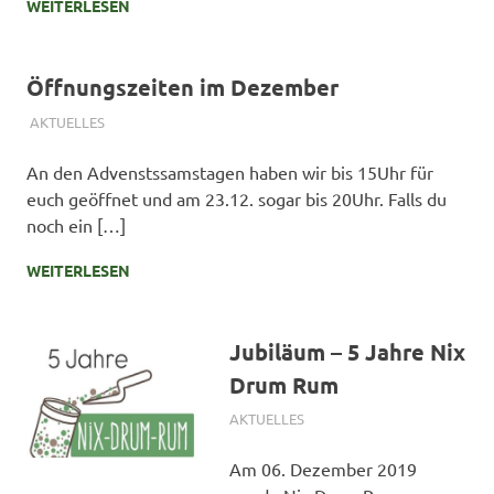
WEITERLESEN
Öffnungszeiten im Dezember
13. DEZEMBER 2024
SIMONE SCHMIDT
AKTUELLES
An den Advenstssamstagen haben wir bis 15Uhr für
euch geöffnet und am 23.12. sogar bis 20Uhr. Falls du
noch ein […]
WEITERLESEN
Jubiläum – 5 Jahre Nix
Drum Rum
30. NOVEMBER 2024
SIMONE SCHMIDT
AKTUELLES
Am 06. Dezember 2019