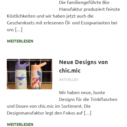
Die familiengeführte Bio-
Manufaktur produziert feinste
Köstlichkeiten und wir haben jetzt auch die
Geschenksets mit erlesenen Öl- und Essigvarianten bei
uns […]
WEITERLESEN
Neue Designs von
chic.mic
2. MÄRZ 2025
SIMONE SCHMIDT
AKTUELLES
Wir haben neue, bunte
Designs für die Trinkflaschen
und Dosen von chic.mic im Sortiment. Die
Designmanufaktur legt den Fokus auf […]
WEITERLESEN