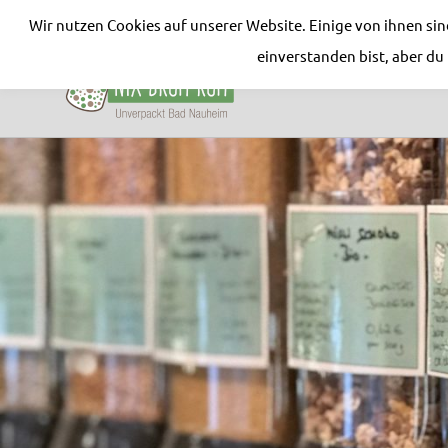
Wir nutzen Cookies auf unserer Website. Einige von ihnen si
Nix-
einverstanden bist, aber d
drum-
Unverpackt
rum
Zum
Bad
Inhalt
Nauheim
springen