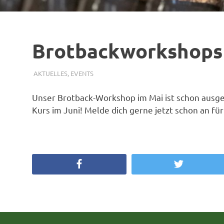
Brotbackworkshops
2. MAI 2025
SIMONE SCHMIDT
AKTUELLES
,
EVENTS
Unser Brotback-Workshop im Mai ist schon ausge
Kurs im Juni! Melde dich gerne jetzt schon an für
Facebook
Twitter