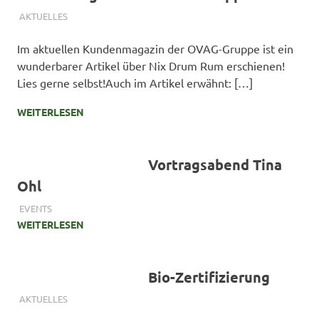
24. APRIL 2024
SIMONE SCHMIDT
AKTUELLES
Im aktuellen Kundenmagazin der OVAG-Gruppe ist ein
wunderbarer Artikel über Nix Drum Rum erschienen!
Lies gerne selbst!Auch im Artikel erwähnt: […]
WEITERLESEN
Vortragsabend Tina
Ohl
30. MÄRZ 2024
SIMONE SCHMIDT
EVENTS
WEITERLESEN
Bio-Zertifizierung
26. MÄRZ 2024
SIMONE SCHMIDT
AKTUELLES