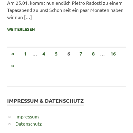
Am 25.01. kommt nun endlich Pietro Radosti zu einem
Tapasabend zu uns! Schon seit ein paar Monaten haben
wir nun […]
WEITERLESEN
Beitragsnavigation
VORHERIGE
«
1
…
4
5
6
7
8
…
16
BEITRÄGE
NÄCHSTE
»
BEITRÄGE
IMPRESSUM & DATENSCHUTZ
Impressum
Datenschutz