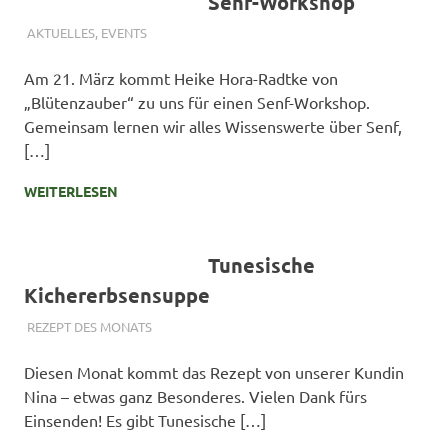
Senf-Workshop
4. MÄRZ 2024
SIMONE SCHMIDT
AKTUELLES
,
EVENTS
Am 21. März kommt Heike Hora-Radtke von
„Blütenzauber“ zu uns für einen Senf-Workshop.
Gemeinsam lernen wir alles Wissenswerte über Senf,
[…]
WEITERLESEN
Tunesische
Kichererbsensuppe
4. MÄRZ 2024
SIMONE SCHMIDT
REZEPT DES MONATS
Diesen Monat kommt das Rezept von unserer Kundin
Nina – etwas ganz Besonderes. Vielen Dank fürs
Einsenden! Es gibt Tunesische […]