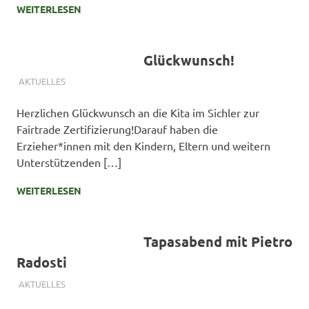
WEITERLESEN
Glückwunsch!
25. FEBRUAR 2024
SIMONE SCHMIDT
AKTUELLES
Herzlichen Glückwunsch an die Kita im Sichler zur
Fairtrade Zertifizierung!Darauf haben die
Erzieher*innen mit den Kindern, Eltern und weitern
Unterstützenden […]
WEITERLESEN
Tapasabend mit Pietro
Radosti
27. DEZEMBER 2023
SIMONE SCHMIDT
AKTUELLES