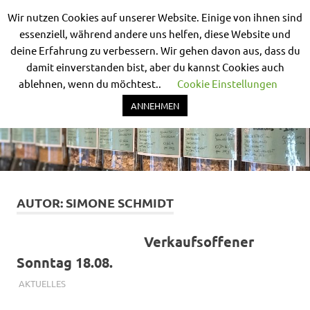
Wir nutzen Cookies auf unserer Website. Einige von ihnen sind
Nix-
essenziell, während andere uns helfen, diese Website und
deine Erfahrung zu verbessern. Wir gehen davon aus, dass du
MENÜ
drum-
damit einverstanden bist, aber du kannst Cookies auch
ablehnen, wenn du möchtest..
Cookie Einstellungen
rum
Unverpackt
Zum
Bad
ANNEHMEN
Inhalt
Nauheim
springen
AUTOR:
SIMONE SCHMIDT
Verkaufsoffener
Sonntag 18.08.
9. AUGUST 2024
SIMONE SCHMIDT
AKTUELLES