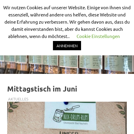
Wir nutzen Cookies auf unserer Website. Einige von ihnen sind
Nix-
essenziell, während andere uns helfen, diese Website und
deine Erfahrung zu verbessern. Wir gehen davon aus, dass du
MENÜ
drum-
damit einverstanden bist, aber du kannst Cookies auch
ablehnen, wenn du möchtest..
Cookie Einstellungen
rum
Unverpackt
Zum
Bad
ANNEHMEN
Inhalt
Nauheim
springen
Mittagstisch im Juni
1. JUNI 2026
SIMONE SCHMIDT
AKTUELLES