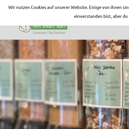
Wir nutzen Cookies auf unserer Website. Einige von ihnen si
Nix-
einverstanden bist, aber d
drum-
Unverpackt
rum
Zum
Bad
Inhalt
Nauheim
springen