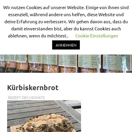
Wir nutzen Cookies auf unserer Website. Einige von ihnen sind
Nix-
essenziell, während andere uns helfen, diese Website und
deine Erfahrung zu verbessern. Wir gehen davon aus, dass du
MENÜ
drum-
damit einverstanden bist, aber du kannst Cookies auch
ablehnen, wenn du möchtest..
Cookie Einstellungen
rum
Unverpackt
Zum
Bad
ANNEHMEN
Inhalt
Nauheim
springen
Kürbiskernbrot
30. SEPTEMBER 2023
SIMONE SCHMIDT
REZEPT DES MONATS