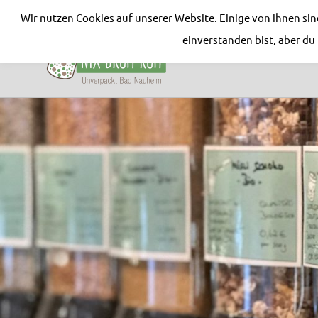
Wir nutzen Cookies auf unserer Website. Einige von ihnen si
Nix-
einverstanden bist, aber d
drum-
Unverpackt
rum
Zum
Bad
Inhalt
Nauheim
springen