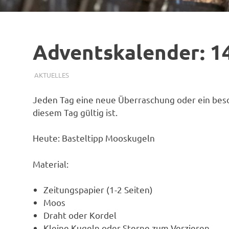
Adventskalender: 1
14. DEZEMBER 2021
SIMONE SCHMIDT
AKTUELLES
Jeden Tag eine neue Überraschung oder ein beso
diesem Tag gültig ist.
Heute: Basteltipp Mooskugeln
Material:
Zeitungspapier (1-2 Seiten)
Moos
Draht oder Kordel
Kleine Kugeln oder Sterne zum Verzieren